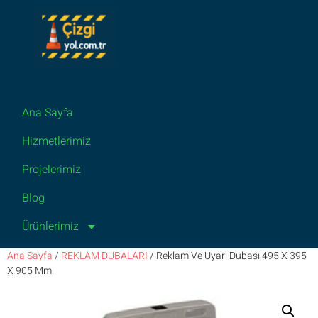
Ana Sayfa
Hizmetlerimiz
Projelerimiz
Blog
Ürünlerimiz
Ana Sayfa
/
REKLAM DUBALARI
/ Reklam Ve Uyarı Dubası 495 X 395
X 905 Mm