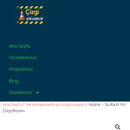
Ana Sayfa
Hizmetlerimiz
Projelerimiz
Blog
Ürünlerimiz
Ana Sayfa
/
Tek kompenantlı yol çizgi boyaları
/ Hydral – Su Bazlı Yol
Çizgi Boyası