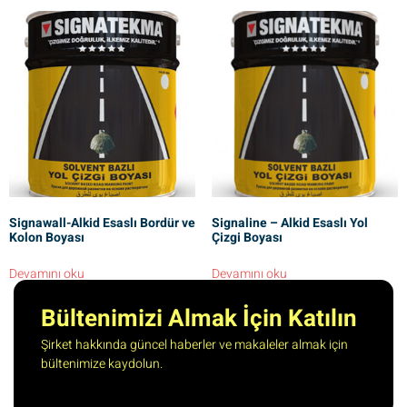
Signawall-Alkid Esaslı Bordür ve
Signaline – Alkid Esaslı Yol
Kolon Boyası
Çizgi Boyası
Devamını oku
Devamını oku
Bültenimizi Almak İçin Katılın
Şirket hakkında güncel haberler ve makaleler almak için
bültenimize kaydolun.