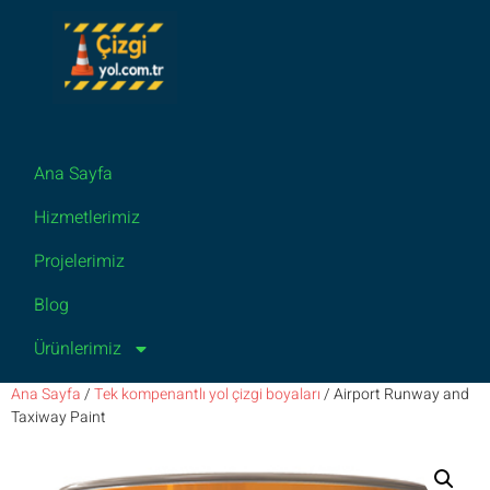
Ana Sayfa
Hizmetlerimiz
Projelerimiz
Blog
Ürünlerimiz
Ana Sayfa
/
Tek kompenantlı yol çizgi boyaları
/ Airport Runway and
Taxiway Paint