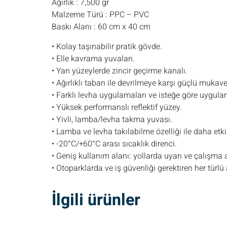
Ağırlık : 7,500 gr
Malzeme Türü : PPC – PVC
Baskı Alanı : 60 cm x 40 cm
• Kolay taşınabilir pratik gövde.
• Elle kavrama yuvaları.
• Yan yüzeylerde zincir geçirme kanalı.
• Ağırlıklı taban ile devrilmeye karşı güçlü mukav
• Farklı levha uygulamaları ve isteğe göre uygul
• Yüksek performanslı reflektif yüzey.
• Yivli, lamba/levha takma yuvası.
• Lamba ve levha takılabilme özelliği ile daha etki
• -20°C/+60°C arası sıcaklık direnci.
• Geniş kullanım alanı: yollarda uyarı ve çalışma 
• Otoparklarda ve iş güvenliği gerektiren her türlü
İlgili ürünler