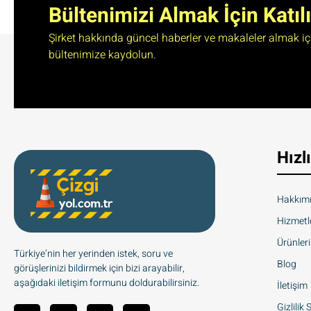
Bültenimizi Almak İçin Katıl
Şirket hakkında güncel haberler ve makaleler almak iç
bültenimize kaydolun.
Hızl
Hakkım
Hizmetl
Ürünler
Türkiye’nin her yerinden istek, soru ve
Blog
görüşlerinizi bildirmek için bizi arayabilir,
aşağıdaki iletişim formunu doldurabilirsiniz.
İletişim
Gizlilik