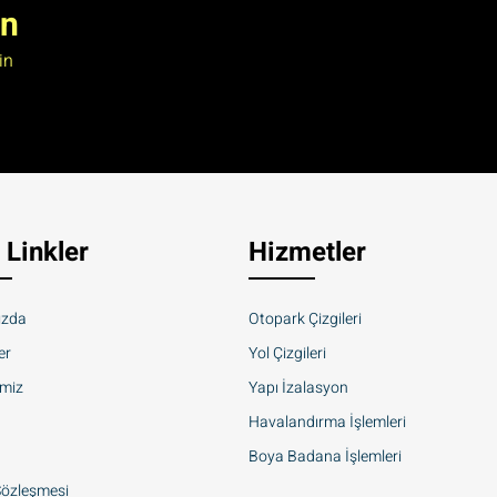
ın
in
ı Linkler
Hizmetler
ızda
Otopark Çizgileri
er
Yol Çizgileri
imiz
Yapı İzalasyon
Havalandırma İşlemleri
Boya Badana İşlemleri
 Sözleşmesi