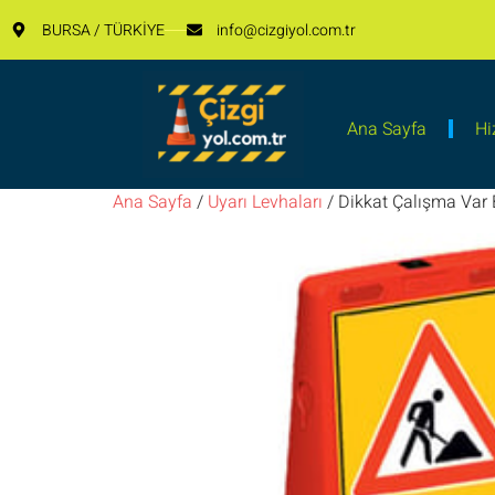
BURSA / TÜRKİYE
info@cizgiyol.com.tr
Ana Sayfa
Hi
Ana Sayfa
/
Uyarı Levhaları
/ Dikkat Çalışma Var 