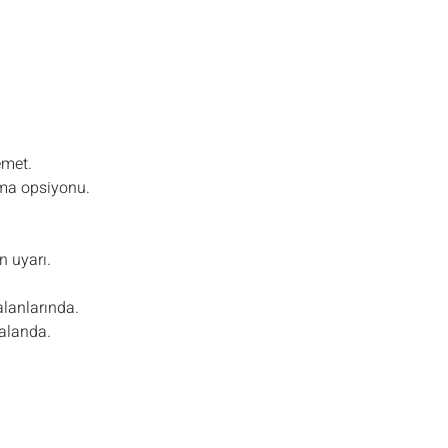
emet.
ama opsiyonu.
n uyarı.
alanlarında.
 alanda.