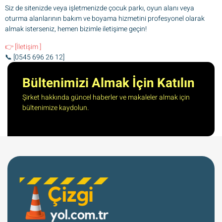
Siz de sitenizde veya işletmenizde çocuk parkı, oyun alanı veya
oturma alanlarının bakım ve boyama hizmetini profesyonel olarak
almak isterseniz, hemen bizimle iletişime geçin!
👉 [İletişim ]
📞 [0545 696 26 12]
Bültenimizi Almak İçin Katılın
Şirket hakkında güncel haberler ve makaleler almak için
bültenimize kaydolun.